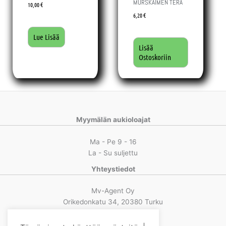
MURSKAIMEN TERÄ
10,00
€
6,20
€
Lue Lisää
Lisää
Ostoskoriin
Myymälän aukioloajat
Ma - Pe 9 - 16
La - Su suljettu
Yhteystiedot
Mv-Agent Oy
Orikedonkatu 34, 20380 Turku
Puh. 0400 514846
Markku ja Jussi