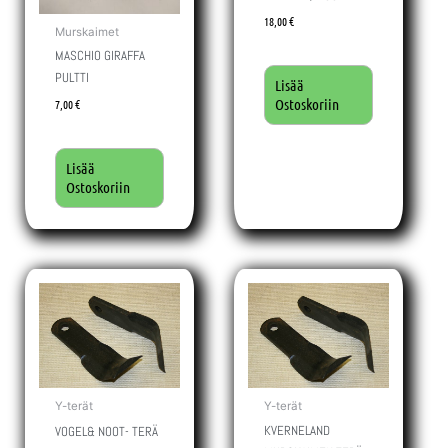
18,00
€
Murskaimet
MASCHIO GIRAFFA
PULTTI
Lisää
Ostoskoriin
7,00
€
Lisää
Ostoskoriin
Y-terät
Y-terät
KVERNELAND
VOGEL& NOOT- TERÄ